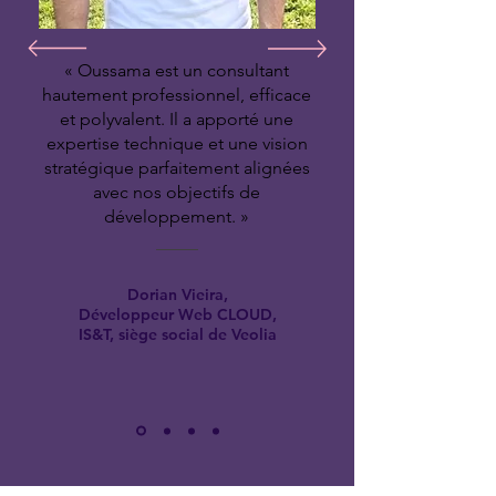
« Oussama est un consultant
hautement professionnel, efficace
et polyvalent. Il a apporté une
expertise technique et une vision
stratégique parfaitement alignées
avec nos objectifs de
développement. »
Dorian Vieira,
Développeur Web CLOUD,
IS&T, siège social de Veolia