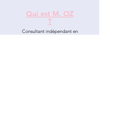
Qui est M. OZ
?
Consultant indépendant en
conformité numérique, livraison
de projets informatiques et
transformation stratégique.
Lire la suite >
Liens rapides
Réservez une consultation